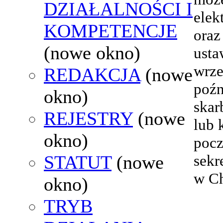
DZIAŁALNOŚCI I
elek
KOMPETENCJE
oraz
(nowe okno)
usta
wrze
REDAKCJA
(nowe
poźn
okno)
skar
REJESTRY
(nowe
lub 
okno)
pocz
STATUT
(nowe
sekr
w Ch
okno)
TRYB