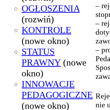
– re
OGŁOSZENIA
stop
(rozwiń)
– re
KONTROLE
doty
(nowe okno)
zaw
– pr
STATUS
Peda
PRAWNY
(nowe
Spos
okno)
zawa
INNOWACJE
PEDAGOGICZNE
Reje
(nowe okno)
nie 