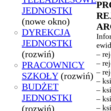
PR
JEDNOSTKI
RE
(nowe okno)
AR
DYREKCJA
Info
JEDNOSTKI
ewid
(rozwiń)
– re
– re
PRACOWNICY
– re
SZKOŁY
(rozwiń)
– ks
BUDŻET
– ks
JEDNOSTKI
– ks
(rozwiń)
– ks