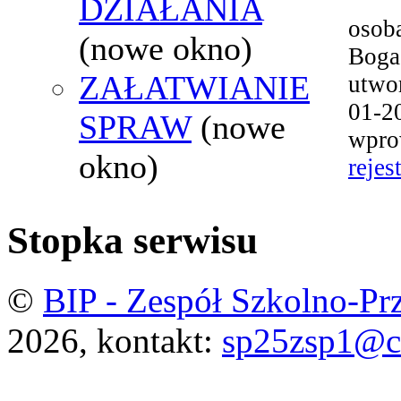
DZIAŁANIA
osoba
(nowe okno)
Boga
ZAŁATWIANIE
utwo
01-2
SPRAW
(nowe
wpro
okno)
rejes
Stopka serwisu
©
BIP - Zespół Szkolno-Pr
2026, kontakt:
sp25zsp1@c