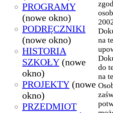
zgod
PROGRAMY
osob
(nowe okno)
2002
PODRĘCZNIKI
Doku
(nowe okno)
na t
upow
HISTORIA
Doku
SZKOŁY
(nowe
do t
okno)
na t
PROJEKTY
(nowe
Osob
okno)
zaśw
potw
PRZEDMIOT
może